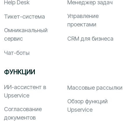
Куки
Оплата
Документы
ООО «Бусел Капитал», УНП 193028190
Свидетельство о государственной
регистрации выдано Минским
горисполкомом от 31.01.2018 с
регистрационным номером 193028190.
220004, Беларусь, г. Минск, ул.
Кальварийская 16, пом. 212.
Пн-Пт: 10:00 – 18:00; Сб, Вс: Выходной
info@upservice.com, +7 499 501 11 42