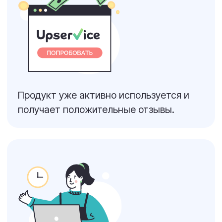
СЕРВИСЫ
Service Desk
Чат для сайта
Help Desk
Менеджер задач
Управление
Тикет-система
проектами
Омниканальный
CRM для бизнеса
сервис
Чат-боты
ФУНКЦИИ
ИИ-ассистент в
Массовые рассылки
Upservice
Обзор функций
Согласование
Upservice
документов
ТАРИФЫ