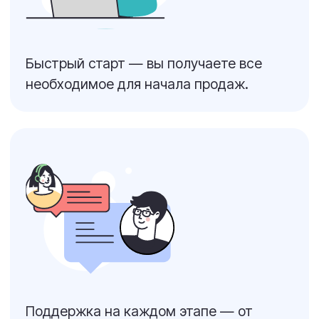
Тарифы Массовая
Тарифы Service Desk
рассылка
/ Help Desk / CRM
Тарифы Менеджер
задач
ПОЛЕЗНОЕ
Блог
Обновления
База знаний
Документация API
Партнерская
Примеры внедрения
программа
ОТРАСЛИ
IT-аутсорсинг
Коммерческая
недвижимость
Техподдержка
ЖКХ, УК, ТСЖ
Выездное