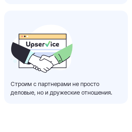
Документы
ООО «Бусел Капитал», УНП 193028190
Свидетельство о государственной
регистрации выдано Минским
горисполкомом от 31.01.2018 с
регистрационным номером 193028190.
220004, Беларусь, г. Минск, ул.
Кальварийская 16, пом. 212.
Пн-Пт: 10:00 – 18:00; Сб, Вс: Выходной
info@upservice.com, +7 499 501 11 42