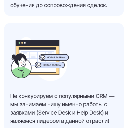
Клининговые услуги
обслуживание
Арендный бизнес
Обслуживание
техники
О КОМПАНИИ
Контакты
©2026 Upservice /
Лицензионный
Апсервис
договор
Пользовательское
соглашение
Конфиденциальность
Куки
Оплата