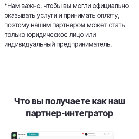
Персональный менеджер
Поможет в изучении системы,
поделится опытом продаж и внедрения
Upservice, будет надежным
помощником в любых сложных
вопросах.
Полный набор маркетинговых
материалов
Презентационные материалы,
процессы и скрипты продаж, кейсы и
многое другое.
Возможность влиять на
развитие продукта
По запросу дорабатываем и улучшаем
систему для нужд партнеров и их
клиентов.
Ранний доступ к новым