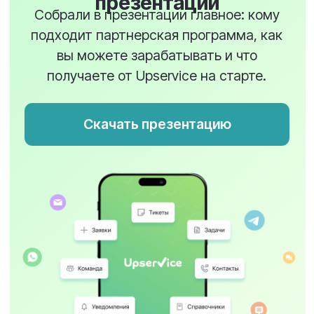
Реферальная программа
Для тех, кто хочет быстро
монетизировать свои связи и
аудиторию.
15% от суммы первого чека
привлеченных вами клиентов.
Разовая выплата — без
обязательств по
сопровождению и обучению
привлеченных клиентов.
Выбрать