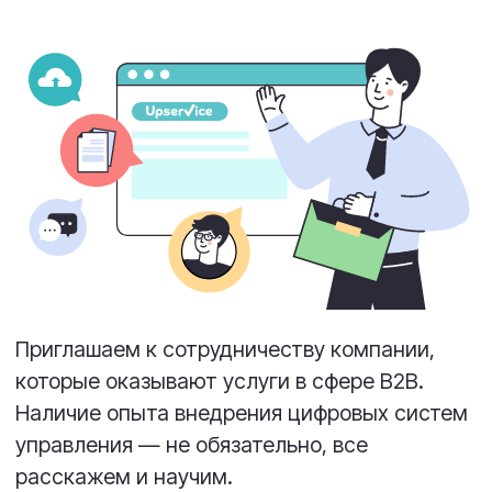
Наличие опыта внедрения цифровых систем
управления — не обязательно, все
расскажем и научим.
Наша платформа
— это быстрорастущий
SaaS-сервис для автоматизации работы с
заявками (
Service Desk
и
Help Desk
). Мы
предлагаем выгодные условия
сотрудничества и полную поддержку на
всех этапах!
Все о партнерстве с
Upservice — в
презентации
Собрали в презентации главное: кому
подходит партнерская программа, как
вы можете зарабатывать и что